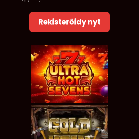
Rekisteröidy nyt