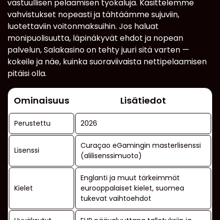
vastuullisen pelaamisen työkaluja. Käsittelemme
vahvistukset nopeasti ja tähtäämme sujuviin,
luotettaviin voitonmaksuihin. Jos haluat
monipuolisuutta, läpinäkyvät ehdot ja nopean
palvelun, Salakasino on tehty juuri sitä varten —
kokeile ja näe, kuinka suoraviivaista nettipelaamisen
pitäisi olla.
Ominaisuus
Lisätiedot
Perustettu
2026
Curaçao eGamingin masterlisenssi
Lisenssi
(alilisenssimuoto)
Englanti ja muut tärkeimmät
Kielet
eurooppalaiset kielet, suomea
tukevat vaihtoehdot