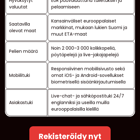
Hyväksytyt
EUR päävaluuttana talletuksiin ja
valuutat
pelaamiseen
Kansainväliset eurooppalaiset
Saatavilla
markkinat, mukaan lukien Suomi ja
olevat maat
muut ETA-maat
Noin 2 000–3 000 kolikkopeliä,
Pelien määrä
pöytäpelejä ja live-jakajapelejä
Responsiivinen mobiilisivusto sekä
Mobiilituki
omat iOS- ja Android-sovellukset
biometrisellä sisäänkirjautumisella
Live-chat- ja sähköpostituki 24/7
Asiakastuki
englanniksi ja useilla muilla
eurooppalaisilla kielillä
Rekisteröidy nyt