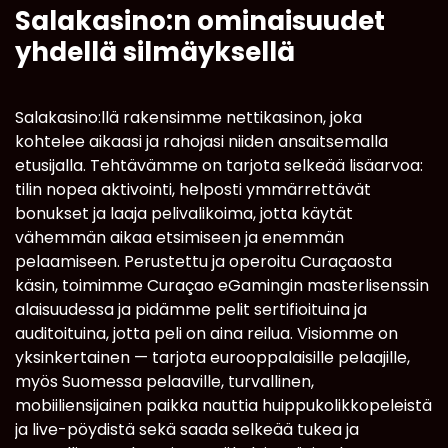
Salakasino:n ominaisuudet
yhdellä silmäyksellä
Salakasino:llä rakensimme nettikasinon, joka
kohtelee aikaasi ja rahojasi niiden ansaitsemalla
etusijalla. Tehtävämme on tarjota selkeää lisäarvoa:
tilin nopea aktivointi, helposti ymmärrettävät
bonukset ja laaja pelivalikoima, jotta käytät
vähemmän aikaa etsimiseen ja enemmän
pelaamiseen. Perustettu ja operoitu Curaçaosta
käsin, toimimme Curaçao eGamingin masterlisenssin
alaisuudessa ja pidämme pelit sertifioituina ja
auditoituina, jotta peli on aina reilua. Visiomme on
yksinkertainen — tarjota eurooppalaisille pelaajille,
myös Suomessa pelaaville, turvallinen,
mobiiliensijainen paikka nauttia huippukolikkopeleistä
ja live-pöydistä sekä saada selkeää tukea ja