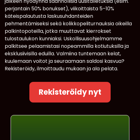
jälkeen hyödynnä säännöllisiä uusitalletuksia (esim.
perjantain 50% bonukset), viikoittaista 5–10%
käteispalautusta laskusuhdanteiden
pehmentämiseksi sekä kolikkopeliturnauksia oikeilla
palkintopoteilla, jotka muuttavat kierrokset
tulostaulukon kunniaksi. Uskollisuusohjelmamme
palkitsee pelaamistasi nopeammilla kotiutuksilla ja
eksklusiivisilla eduilla. Valmiina tuntemaan kelat,
kuulemaan voitot ja seuraamaan saldosi kasvua?
Rekisteröidy, ilmoittaudu mukaan ja ala pelata.
Rekisteröidy nyt