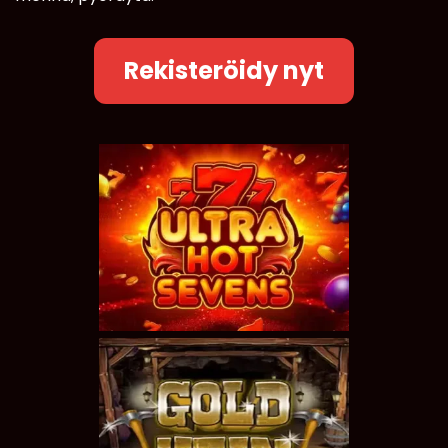
Rekisteröidy nyt