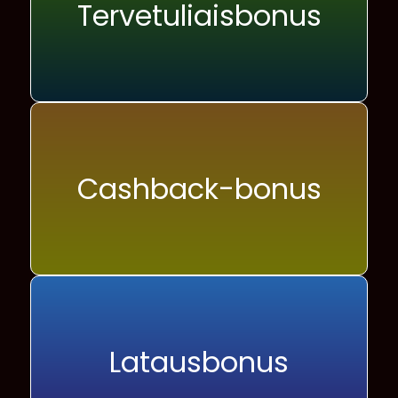
Tervetuliaisbonus
Cashback-bonus
Latausbonus