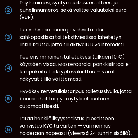
Täytä nimesi, syntymäaikasi, osoitteesi ja
puhelinnumerosi sekä valitse valuutaksi euro
(EUR).
Luo vahva salasana ja vahvista tilisi
sähköpostissa tai tekstiviestissä lähetetyn
linkin kautta, jotta tili aktivoituu välittömästi.
Tee ensimmäinen talletuksesi (alkaen 10 €)
käyttäen Visaa, Mastercardia, pankkisiirtoa, e-
lompakoita tai kryptovaluuttaa — varat
näkyvät tilillä välittömästi.
Hyväksy tervetuliaistarjous talletussivulla, jotta
bonusrahat tai pyöräytykset lisätään
automaattisesti.
Lataa henkilöllisyystodistus ja osoitteen
vahvistus KYC:tä varten — varmennus
hoidetaan nopeasti (yleensä 24 tunnin sisällä),