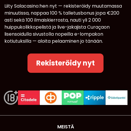
Liity Salacasino:hen nyt — rekisteröidy muutamassa
minuutissa, nappaa 100 % talletusbonus jopa €200
asti sekä 100 ilmaiskierrosta, nauti yli 2 000
huippukolikkopelistä ja live-jakajista Curaçaon
lisensoidulla sivustolla nopeilla e-lompakon
kotiutuksilla — aloita pelaaminen jo tänään.
Rekisteröidy nyt
MEISTÄ