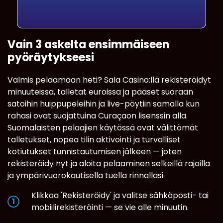
Vain 3 askelta ensimmäiseen
pyöräytykseesi
Valmis pelaamaan heti? Sala Casino:llä rekisteröidyt
minuuteissa, talletat euroissa ja pääset suoraan
satoihin huippupeleihin ja live-pöytiin samalla kun
rahasi ovat suojattuina Curaçaon lisenssin alla.
Suomalaisten pelaajien käytössä ovat välittömät
talletukset, nopea tilin aktivointi ja turvalliset
kotiutukset tunnistautumisen jälkeen — joten
rekisteröidy nyt ja aloita pelaaminen selkeillä rajoilla
ja ympärivuorokautisella tuella rinnallasi.
Klikkaa 'Rekisteröidy' ja valitse sähköposti- tai
mobiilirekisteröinti — se vie alle minuutin.