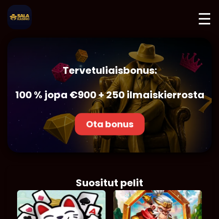
☰
Tervetuliaisbonus:
100 % jopa €900 + 250 ilmaiskierrosta
Ota bonus
Suositut pelit