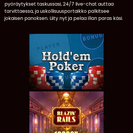
pyöräytykset taskussasi, 24/7 live-chat auttaa
tarvittaessa, ja uskollisuusportaikko palkitsee
jokaisen panoksen. Liity nyt ja pelaa illan paras käsi.