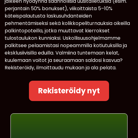
jälkeen hyödynnä säännöllisiä uusitalletuksia (esim.
perjantain 50% bonukset), viikoittaista 5–10%
käteispalautusta laskusuhdanteiden
pehmentämiseksi sekä kolikkopeliturnauksia oikeilla
palkintopoteilla, jotka muuttavat kierrokset
tulostaulukon kunniaksi. Uskollisuusohjelmamme
palkitsee pelaamistasi nopeammilla kotiutuksilla ja
eksklusiivisilla eduilla. Valmiina tuntemaan kelat,
kuulemaan voitot ja seuraamaan saldosi kasvua?
Rekisteröidy, ilmoittaudu mukaan ja ala pelata.
Rekisteröidy nyt